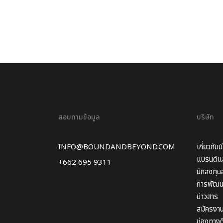
สอบถามข้อมูล
บริษัท
INFO@BOUNDANDBEYOND.COM
เกี่ยวกับบ
แบรนด์แล
+662 695 9311
นักลงทุนส
การพัฒนา
ข่าวสาร
สมัครงา
ช่องทางต